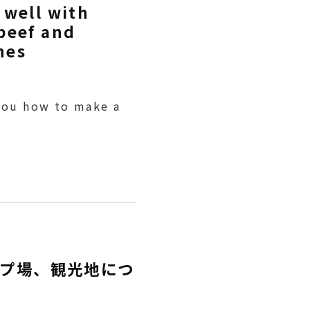
 well with
beef and
hes
 you how to make a
プ場、観光地につ