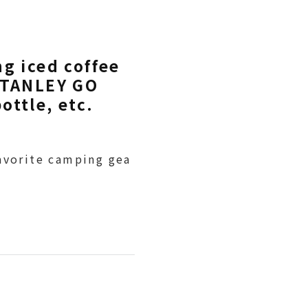
ng iced coffee
 STANLEY GO
ottle, etc.
avorite camping gea