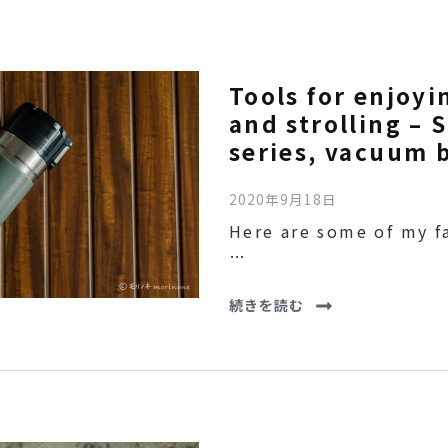
Tools for enjoyi
and strolling –
series, vacuum b
2020年9月18日
Here are some of my f
…
続きを読む