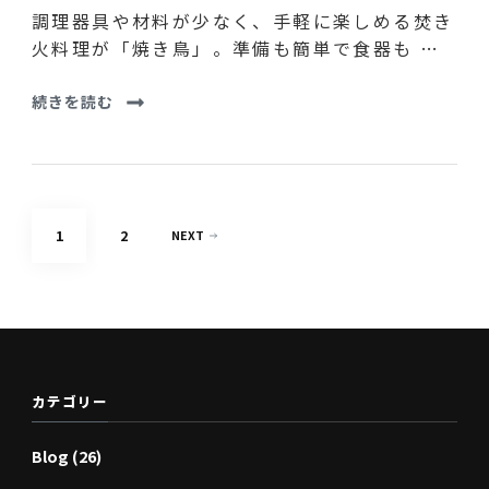
調理器具や材料が少なく、手軽に楽しめる焚き
火料理が「焼き鳥」。準備も簡単で食器も …
続きを読む
投
PAGE
PAGE
1
2
NEXT
稿
の
ペ
ー
ジ
カテゴリー
送
Blog
(26)
り