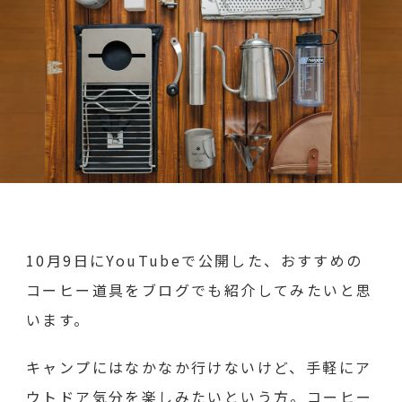
た
め
の
コ
ー
ヒ
ー
道
具
–
お
す
す
め
の
キ
ャ
ン
プ
道
10月9日にYouTubeで公開した、おすすめの
具
８
コーヒー道具をブログでも紹介してみたいと思
選
へ
います。
の
キャンプにはなかなか行けないけど、手軽にア
ウトドア気分を楽しみたいという方。コーヒー