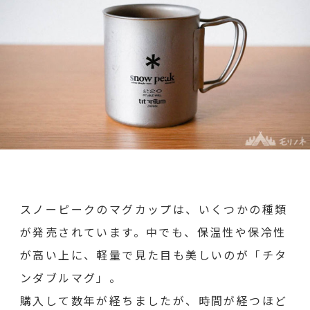
ル
マ
グ
（ス
ノ
ー
ピ
ー
ク）
一
生
物
の
マ
グ
カ
ッ
プ
スノーピークのマグカップは、いくつかの種類
が発売されています。中でも、保温性や保冷性
が高い上に、軽量で見た目も美しいのが「チタ
ンダブルマグ」。
購入して数年が経ちましたが、時間が経つほど